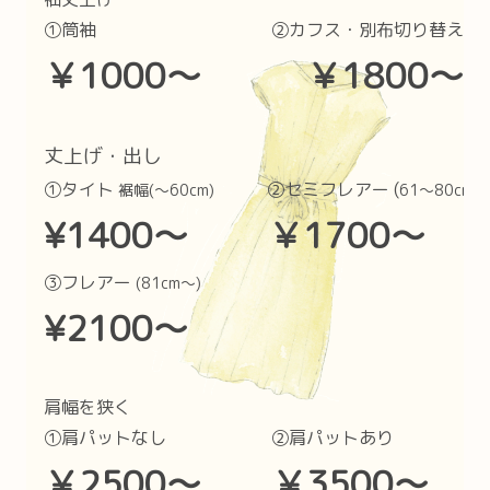
①筒袖 ②カフス・別布切り替えあ
￥1000〜
￥1800〜
丈上げ・出し
①タイト
②セミフレアー (
裾幅(〜60cm)
61〜80cm)
¥1400〜 ￥1700〜
③フレアー
(81cm〜)
¥2100〜
肩幅を狭く
①肩パットなし ②肩パットあり
￥2500〜 ￥3500〜