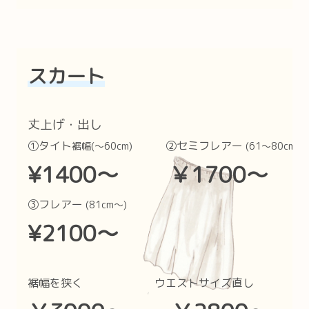
スカート
丈上げ・出し
①タイト
②セミフレアー
裾幅(〜60cm)
(61〜80cm)
¥1400〜 ￥1700〜
③フレアー
(81cm〜)
¥2100〜
裾幅を狭く ウエストサイズ直し